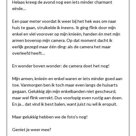
Helaas kreeg de avond nog een iets minder charmant
einde…
Een paar meter voordat ik weer bij het hek was om naar
huis te gaan, struikelde ik ineens. Ik ging flink door mijn
enkel en viel voorover op mijn knieën, handen én met mijn
armen bovenop mijn camera. Op dat moment dacht ik
eerlijk gezegd maar één ding: als de camera het maar
overleefd heeft…
En wonder boven wonder: de camera doet het nog!
Mijn armen, knieën en enkel waren er iets minder goed aan
toe. Vanmorgen ben ik toch maar even langs de huisarts
gegaan. Gelukkig zijn mijn enkelbanden niet gescheurd,
maar wel flink verrekt. Dus voorlopig even rustig aan doen.
En ja… dat vind ik best balen, want juist nu wil ik eropuit.
Maar gelukkig hebben we de foto’s nog!
Geniet je weer mee?