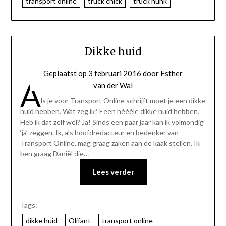
transport online
truck chick
truck hunk
Dikke huid
Geplaatst op
3 februari 2016
door
Esther
A
van der Wal
ls je voor Transport Online schrijft moet je een dikke
huid hebben. Wat zeg ik? Eeen héééle dikke huid hebben.
Heb ik dat zelf wel? Ja! Sinds een paar jaar kan ik volmondig
‘ja’ zeggen. Ik, als hoofdredacteur en bedenker van
Transport Online, mag graag zaken aan de kaak stellen. Ik
ben graag Daniël die…
Lees verder
Tags:
dikke huid
Olifant
transport online