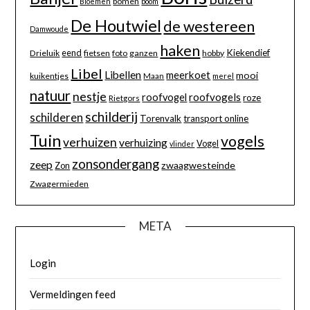
bomen
Bloemen
boom
De Houtwiel
de westereen
Damwoude
haken
eend
Kiekendief
Drieluik
fietsen
foto
ganzen
hobby
Libel
Libellen
meerkoet
mooi
kuikentjes
Maan
merel
natuur
nestje
roofvogels
roofvogel
roze
Rietgors
schilderij
schilderen
Torenvalk
transport online
Tuin
vogels
verhuizen
verhuizing
Vogel
vlinder
zonsondergang
zeep
zwaagwesteinde
Zon
Zwagermieden
META
Login
Vermeldingen feed