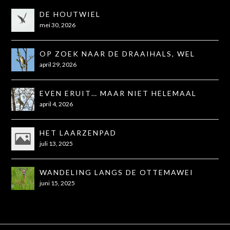
DE HOUTWIEL
mei 30, 2026
OP ZOEK NAAR DE DRAAIHALS, WEL
GEZIEN, NIET OP DE FOTO
april 29, 2026
EVEN ERUIT… MAAR NIET HELEMAAL
ZOALS GEHOOPT
april 4, 2026
HET LAARZENPAD
juli 13, 2025
WANDELING LANGS DE OTTEMAWEI
juni 15, 2025