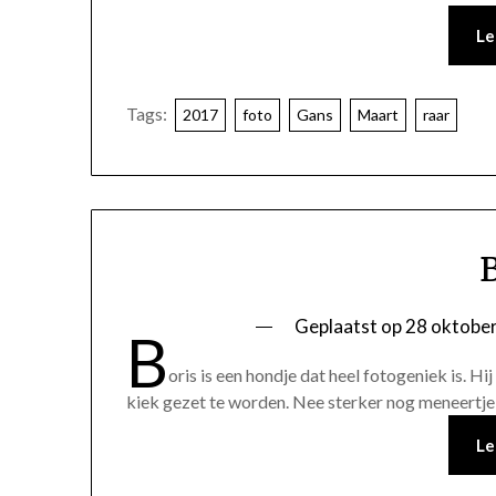
Le
Tags:
2017
foto
Gans
Maart
raar
Geplaatst op
28 oktobe
B
oris is een hondje dat heel fotogeniek is. H
kiek gezet te worden. Nee sterker nog meneertje 
Le