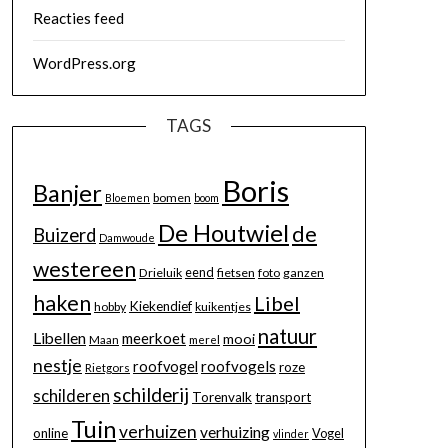
Reacties feed
WordPress.org
TAGS
Boris
Banjer
bomen
Bloemen
boom
De Houtwiel
de
Buizerd
Damwoude
westereen
eend
Drieluik
fietsen
foto
ganzen
haken
Libel
Kiekendief
hobby
kuikentjes
natuur
Libellen
meerkoet
mooi
Maan
merel
nestje
roofvogels
roofvogel
roze
Rietgors
schilderij
schilderen
Torenvalk
transport
Tuin
verhuizen
verhuizing
online
Vogel
vlinder