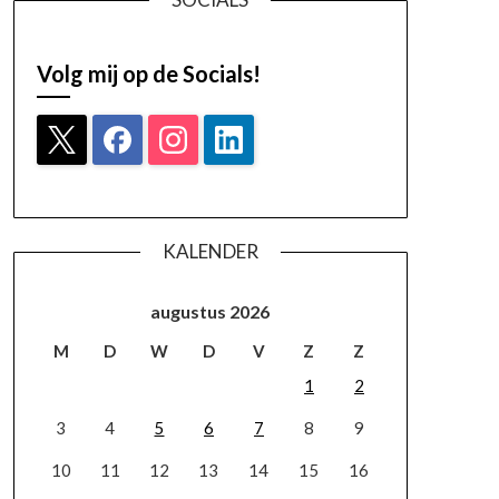
Volg mij op de Socials!
KALENDER
augustus 2026
M
D
W
D
V
Z
Z
1
2
3
4
5
6
7
8
9
10
11
12
13
14
15
16