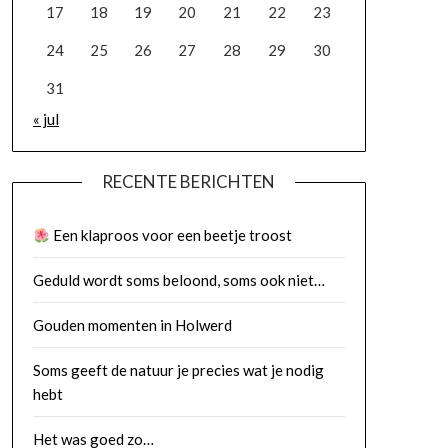
17
18
19
20
21
22
23
24
25
26
27
28
29
30
31
« jul
RECENTE BERICHTEN
Een klaproos voor een beetje troost
Geduld wordt soms beloond, soms ook niet…
Gouden momenten in Holwerd
Soms geeft de natuur je precies wat je nodig
hebt
Het was goed zo…