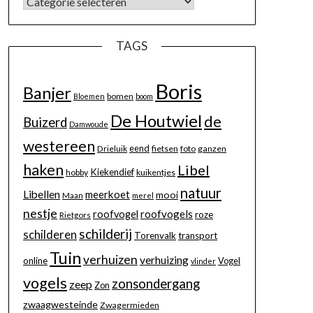
TAGS
Boris
Banjer
bomen
Bloemen
boom
De Houtwiel
de
Buizerd
Damwoude
westereen
eend
Drieluik
fietsen
foto
ganzen
haken
Libel
Kiekendief
hobby
kuikentjes
natuur
Libellen
meerkoet
mooi
Maan
merel
nestje
roofvogels
roofvogel
roze
Rietgors
schilderij
schilderen
Torenvalk
transport
Tuin
verhuizen
verhuizing
online
Vogel
vlinder
vogels
zonsondergang
zeep
Zon
zwaagwesteinde
Zwagermieden