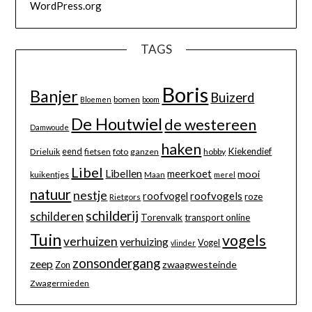
WordPress.org
TAGS
Boris
Banjer
Buizerd
bomen
Bloemen
boom
De Houtwiel
de westereen
Damwoude
haken
eend
Kiekendief
Drieluik
fietsen
foto
ganzen
hobby
Libel
Libellen
meerkoet
mooi
kuikentjes
Maan
merel
natuur
nestje
roofvogels
roofvogel
roze
Rietgors
schilderij
schilderen
Torenvalk
transport online
Tuin
vogels
verhuizen
verhuizing
Vogel
vlinder
zonsondergang
zeep
zwaagwesteinde
Zon
Zwagermieden