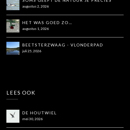
SOMS GEEFT DE NATUUR JE PRECIES
WAT JE NODIG HEBT
augustus 2, 2026
HET WAS GOED ZO…
augustus 1, 2026
BEETSTERZWAAG - VLONDERPAD
juli 25, 2026
LEES OOK
DE HOUTWIEL
mei 30, 2026