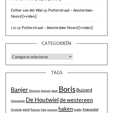
Esther van der Wal
op
Putterstraat – Amsterdam-
Noord [+video]
Lia
op
Putterstraat – Amsterdam-Noord [+video]
CATEGORIEËN
TAGS
Boris
Banjer
Buizerd
bomen
Bloemen
boom
De Houtwiel
de westereen
Damwoude
haken
eend
Kiekendief
Drieluik
fietsen
foto
ganzen
hobby