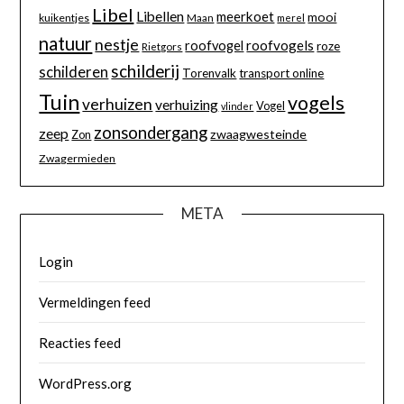
Libel
Libellen
meerkoet
mooi
kuikentjes
Maan
merel
natuur
nestje
roofvogels
roofvogel
roze
Rietgors
schilderij
schilderen
Torenvalk
transport online
Tuin
vogels
verhuizen
verhuizing
Vogel
vlinder
zonsondergang
zeep
zwaagwesteinde
Zon
Zwagermieden
META
Login
Vermeldingen feed
Reacties feed
WordPress.org