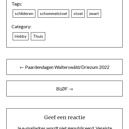
Tags:
schilderen
schommelstoel
stoel
zwart
Category:
Hobby
Thuis
← Paardendagen Walterswâld/Driezum 2022
BLØF →
Geef een reactie
Je e-mailadres wordt niet gepubliceerd.
Vereiste