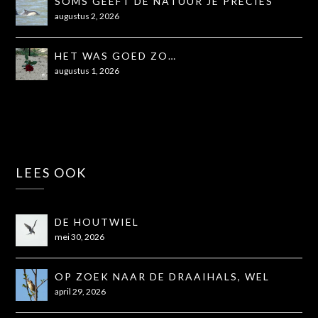
SOMS GEEFT DE NATUUR JE PRECIES
WAT JE NODIG HEBT
augustus 2, 2026
HET WAS GOED ZO…
augustus 1, 2026
LEES OOK
DE HOUTWIEL
mei 30, 2026
OP ZOEK NAAR DE DRAAIHALS, WEL
GEZIEN, NIET OP DE FOTO
april 29, 2026