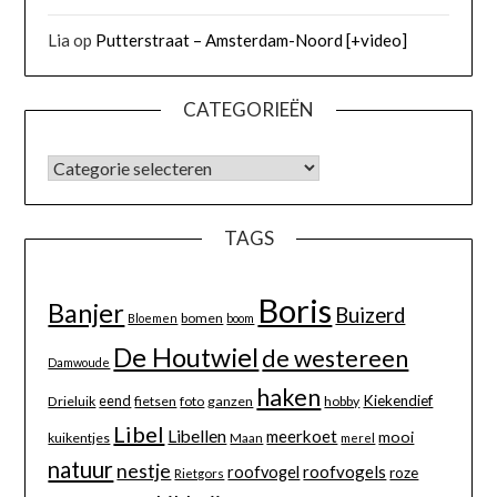
Lia
op
Putterstraat – Amsterdam-Noord [+video]
CATEGORIEËN
TAGS
Boris
Banjer
Buizerd
bomen
Bloemen
boom
De Houtwiel
de westereen
Damwoude
haken
eend
Kiekendief
Drieluik
fietsen
foto
ganzen
hobby
Libel
Libellen
meerkoet
mooi
kuikentjes
Maan
merel
natuur
nestje
roofvogels
roofvogel
roze
Rietgors