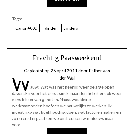
Tags:
Canon400D
vlinder
vlinders
Prachtig Paasweekend
Geplaatst op
25 april 2011
door
Esther van
W
der Wal
auw! Wat was het heerlijk weer de afgelopen
dagen. En voor het eerst sinds maanden heb ik er ook weer
eens lekker van genoten. Naast wat kleine
werkzaamheden hoefden we nauwelijks te werken. Ik
moest ngo wat boekhouding doen, wat facturen maken en
zo nu en dan plaatsen we om beurten wat nieuws maar
voor…