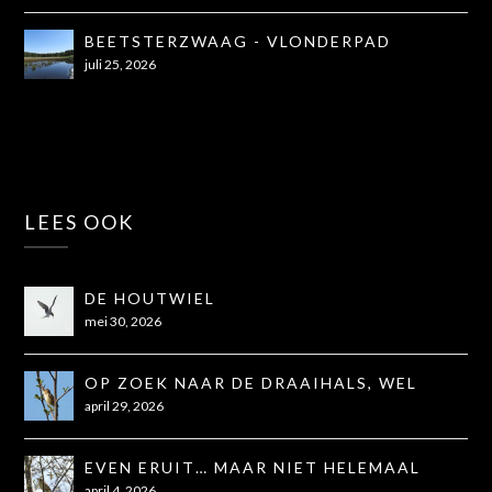
BEETSTERZWAAG - VLONDERPAD
juli 25, 2026
LEES OOK
DE HOUTWIEL
mei 30, 2026
OP ZOEK NAAR DE DRAAIHALS, WEL
GEZIEN, NIET OP DE FOTO
april 29, 2026
EVEN ERUIT… MAAR NIET HELEMAAL
ZOALS GEHOOPT
april 4, 2026