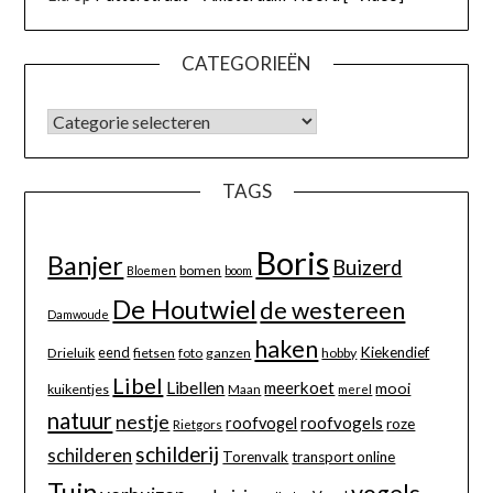
CATEGORIEËN
TAGS
Boris
Banjer
Buizerd
bomen
Bloemen
boom
De Houtwiel
de westereen
Damwoude
haken
eend
Kiekendief
Drieluik
fietsen
foto
ganzen
hobby
Libel
Libellen
meerkoet
mooi
kuikentjes
Maan
merel
natuur
nestje
roofvogels
roofvogel
roze
Rietgors
schilderij
schilderen
Torenvalk
transport online
Tuin
vogels