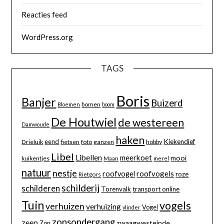
Reacties feed
WordPress.org
TAGS
Boris
Banjer
Buizerd
bomen
Bloemen
boom
De Houtwiel
de westereen
Damwoude
haken
eend
Kiekendief
Drieluik
fietsen
foto
ganzen
hobby
Libel
Libellen
meerkoet
mooi
kuikentjes
Maan
merel
natuur
nestje
roofvogels
roofvogel
roze
Rietgors
schilderij
schilderen
Torenvalk
transport online
Tuin
vogels
verhuizen
verhuizing
Vogel
vlinder
zonsondergang
zeep
zwaagwesteinde
Zon