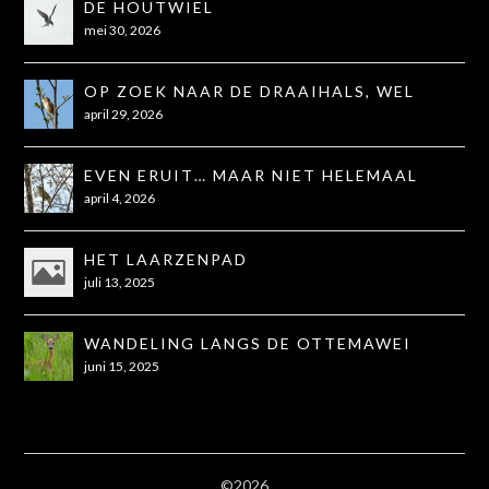
DE HOUTWIEL
mei 30, 2026
OP ZOEK NAAR DE DRAAIHALS, WEL
GEZIEN, NIET OP DE FOTO
april 29, 2026
EVEN ERUIT… MAAR NIET HELEMAAL
ZOALS GEHOOPT
april 4, 2026
HET LAARZENPAD
juli 13, 2025
WANDELING LANGS DE OTTEMAWEI
juni 15, 2025
©2026