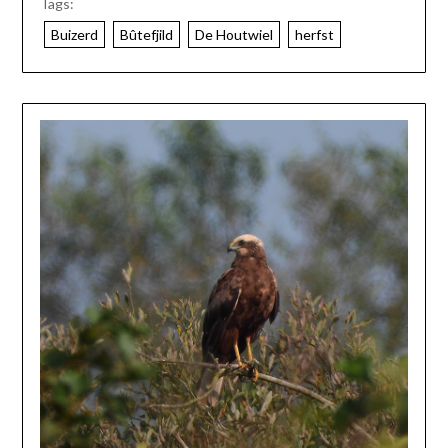
Tags:
Buizerd
Bûtefjild
De Houtwiel
herfst