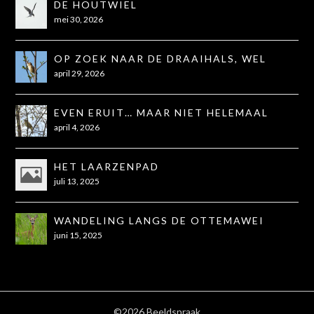
DE HOUTWIEL
mei 30, 2026
OP ZOEK NAAR DE DRAAIHALS, WEL
GEZIEN, NIET OP DE FOTO
april 29, 2026
EVEN ERUIT… MAAR NIET HELEMAAL
ZOALS GEHOOPT
april 4, 2026
HET LAARZENPAD
juli 13, 2025
WANDELING LANGS DE OTTEMAWEI
juni 15, 2025
©2026 Beeldspraak