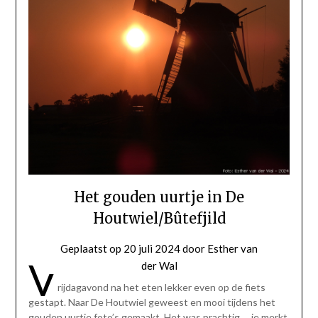
Het gouden uurtje in De
Houtwiel/Bûtefjild
Geplaatst op
20 juli 2024
door
Esther van
V
der Wal
rijdagavond na het eten lekker even op de fiets
gestapt. Naar De Houtwiel geweest en mooi tijdens het
gouden uurtje foto’s gemaakt. Het was prachtig…. je merkt