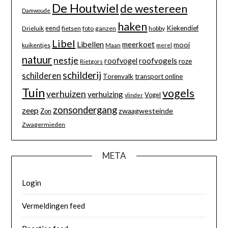
De Houtwiel
de westereen
Damwoude
haken
eend
Kiekendief
Drieluik
fietsen
foto
ganzen
hobby
Libel
Libellen
meerkoet
mooi
kuikentjes
Maan
merel
natuur
nestje
roofvogels
roofvogel
roze
Rietgors
schilderij
schilderen
Torenvalk
transport online
Tuin
vogels
verhuizen
verhuizing
Vogel
vlinder
zonsondergang
zeep
zwaagwesteinde
Zon
Zwagermieden
META
Login
Vermeldingen feed