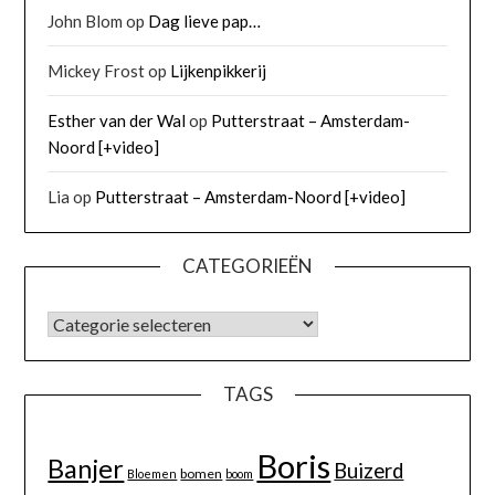
John Blom
op
Dag lieve pap…
Mickey Frost
op
Lijkenpikkerij
Esther van der Wal
op
Putterstraat – Amsterdam-
Noord [+video]
Lia
op
Putterstraat – Amsterdam-Noord [+video]
CATEGORIEËN
TAGS
Boris
Banjer
Buizerd
bomen
Bloemen
boom