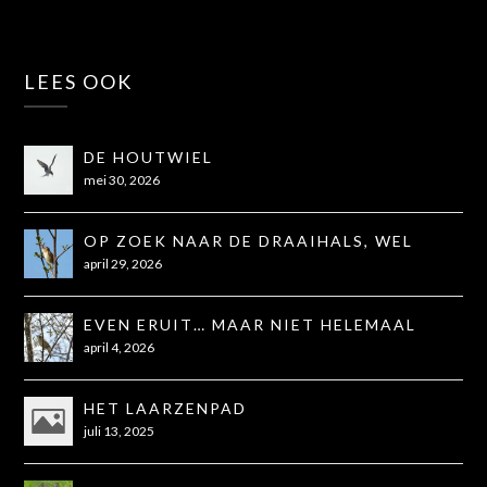
LEES OOK
DE HOUTWIEL
mei 30, 2026
OP ZOEK NAAR DE DRAAIHALS, WEL
GEZIEN, NIET OP DE FOTO
april 29, 2026
EVEN ERUIT… MAAR NIET HELEMAAL
ZOALS GEHOOPT
april 4, 2026
HET LAARZENPAD
juli 13, 2025