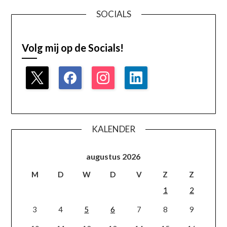
SOCIALS
Volg mij op de Socials!
KALENDER
augustus 2026
M
D
W
D
V
Z
Z
1
2
3
4
5
6
7
8
9