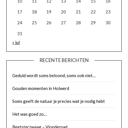
10
11
12
13
14
15
16
17
18
19
20
21
22
23
24
25
26
27
28
29
30
31
« jul
RECENTE BERICHTEN
Geduld wordt soms beloond, soms ook niet…
Gouden momenten in Holwerd
Soms geeft de natuur je precies wat je nodig hebt
Het was goed zo…
Beetsterzwaag – Vlonderpad