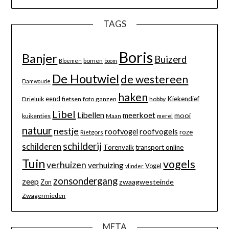
TAGS
Boris
Banjer
Buizerd
bomen
Bloemen
boom
De Houtwiel
de westereen
Damwoude
haken
eend
Kiekendief
Drieluik
fietsen
foto
ganzen
hobby
Libel
Libellen
meerkoet
mooi
kuikentjes
Maan
merel
natuur
nestje
roofvogels
roofvogel
roze
Rietgors
schilderij
schilderen
Torenvalk
transport online
Tuin
vogels
verhuizen
verhuizing
Vogel
vlinder
zonsondergang
zeep
zwaagwesteinde
Zon
Zwagermieden
META