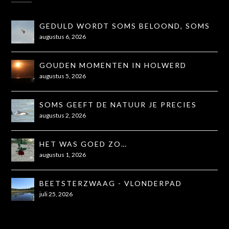
GEDULD WORDT SOMS BELOOND, SOMS
OOK NIET...
augustus 6, 2026
GOUDEN MOMENTEN IN HOLWERD
augustus 5, 2026
SOMS GEEFT DE NATUUR JE PRECIES
WAT JE NODIG HEBT
augustus 2, 2026
HET WAS GOED ZO…
augustus 1, 2026
BEETSTERZWAAG - VLONDERPAD
juli 25, 2026