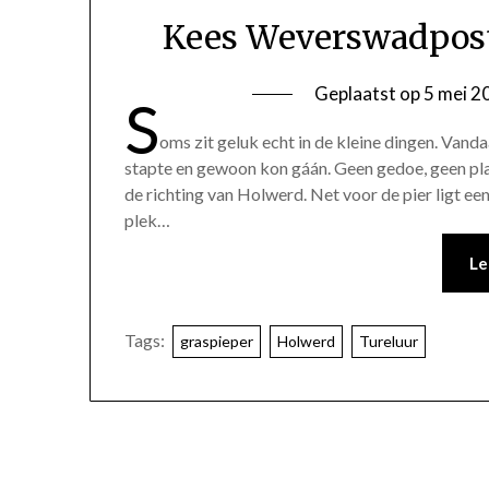
Kees Weverswadpost 
Geplaatst op
5 mei 2
S
oms zit geluk echt in de kleine dingen. Vanda
stapte en gewoon kon gáán. Geen gedoe, geen plan
de richting van Holwerd. Net voor de pier ligt 
plek…
Le
Tags:
graspieper
Holwerd
Tureluur