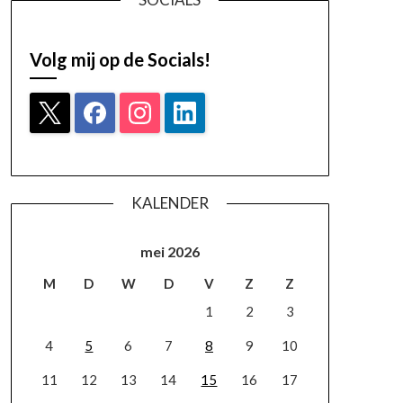
Volg mij op de Socials!
KALENDER
mei 2026
M
D
W
D
V
Z
Z
1
2
3
4
5
6
7
8
9
10
11
12
13
14
15
16
17