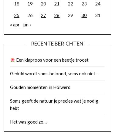
18
19
20
21
22
23
24
25
26
27
28
29
30
31
« apr
jun »
RECENTE BERICHTEN
Een klaproos voor een beetje troost
Geduld wordt soms beloond, soms ook niet…
Gouden momenten in Holwerd
Soms geeft de natuur je precies wat je nodig
hebt
Het was goed zo…