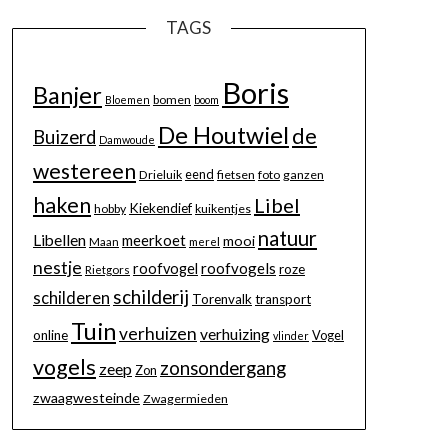
TAGS
Boris
Banjer
bomen
Bloemen
boom
De Houtwiel
de
Buizerd
Damwoude
westereen
eend
Drieluik
fietsen
foto
ganzen
haken
Libel
Kiekendief
hobby
kuikentjes
natuur
Libellen
meerkoet
mooi
Maan
merel
nestje
roofvogels
roofvogel
roze
Rietgors
schilderij
schilderen
Torenvalk
transport
Tuin
verhuizen
verhuizing
online
Vogel
vlinder
vogels
zonsondergang
zeep
Zon
zwaagwesteinde
Zwagermieden