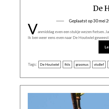
De H
Geplaatst op
30 mei 
V
anmiddag even een stukje wezen fietsen. Ja j
Ik ben weer eens even naar De Houtwiel geweest d
Le
Tags:
De Houtwiel
fitis
grasmus
visdief