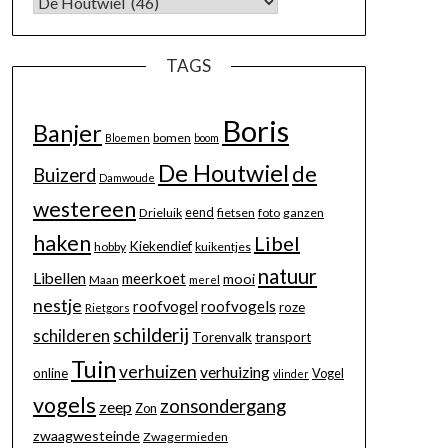
TAGS
Boris
Banjer
bomen
Bloemen
boom
De Houtwiel
de
Buizerd
Damwoude
westereen
eend
Drieluik
fietsen
foto
ganzen
haken
Libel
Kiekendief
hobby
kuikentjes
natuur
Libellen
meerkoet
mooi
Maan
merel
nestje
roofvogels
roofvogel
roze
Rietgors
schilderij
schilderen
Torenvalk
transport
Tuin
verhuizen
verhuizing
online
Vogel
vlinder
vogels
zonsondergang
zeep
Zon
zwaagwesteinde
Zwagermieden