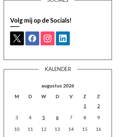
Volg mij op de Socials!
KALENDER
augustus 2026
M
D
W
D
V
Z
Z
1
2
3
4
5
6
7
8
9
10
11
12
13
14
15
16