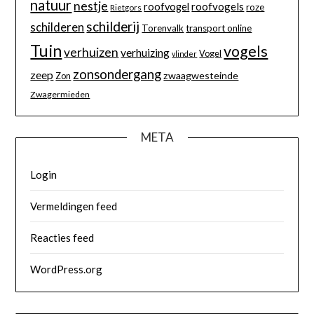
natuur
nestje
roofvogels
roofvogel
roze
Rietgors
schilderij
schilderen
Torenvalk
transport online
Tuin
vogels
verhuizen
verhuizing
Vogel
vlinder
zonsondergang
zeep
zwaagwesteinde
Zon
Zwagermieden
META
Login
Vermeldingen feed
Reacties feed
WordPress.org