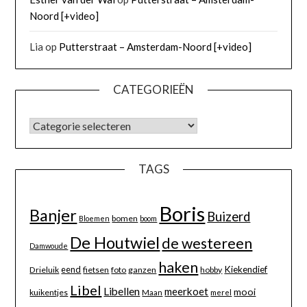
Noord [+video]
Lia
op
Putterstraat – Amsterdam-Noord [+video]
CATEGORIEËN
TAGS
Boris
Banjer
Buizerd
bomen
Bloemen
boom
De Houtwiel
de westereen
Damwoude
haken
eend
Kiekendief
Drieluik
fietsen
foto
ganzen
hobby
Libel
Libellen
meerkoet
mooi
kuikentjes
Maan
merel