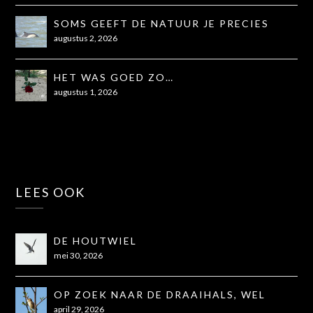
SOMS GEEFT DE NATUUR JE PRECIES
WAT JE NODIG HEBT
augustus 2, 2026
HET WAS GOED ZO…
augustus 1, 2026
LEES OOK
DE HOUTWIEL
mei 30, 2026
OP ZOEK NAAR DE DRAAIHALS, WEL
GEZIEN, NIET OP DE FOTO
april 29, 2026