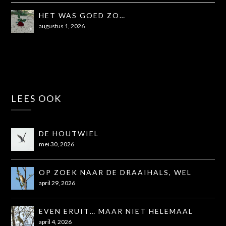
HET WAS GOED ZO…
augustus 1, 2026
LEES OOK
DE HOUTWIEL
mei 30, 2026
OP ZOEK NAAR DE DRAAIHALS, WEL
GEZIEN, NIET OP DE FOTO
april 29, 2026
EVEN ERUIT… MAAR NIET HELEMAAL
ZOALS GEHOOPT
april 4, 2026