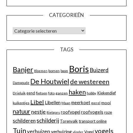
CATEGORIEËN
TAGS
Boris
Banjer
Buizerd
bomen
Bloemen
boom
De Houtwiel
de westereen
Damwoude
haken
eend
Kiekendief
Drieluik
fietsen
foto
ganzen
hobby
Libel
Libellen
meerkoet
mooi
kuikentjes
Maan
merel
natuur
nestje
roofvogels
roofvogel
roze
Rietgors
schilderij
schilderen
Torenvalk
transport online
Tuin
vogels
verhuizen
verhuizing
Vogel
vlinder