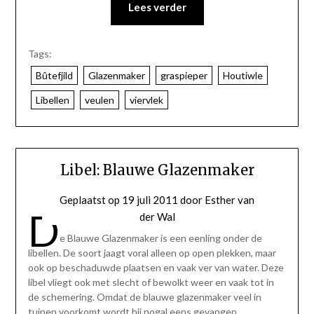
Lees verder
Tags:
Bûtefjild
Glazenmaker
graspieper
Houtiwle
Libellen
veulen
viervlek
Libel: Blauwe Glazenmaker
Geplaatst op
19 juli 2011
door
Esther van
D
der Wal
e Blauwe Glazenmaker is een eenling onder de
libellen. De soort jaagt voral alleen op open plekken, maar
ook op beschaduwde plaatsen en vaak ver van water. Deze
libel vliegt ook met slecht of bewolkt weer en vaak tot in
de schemering. Omdat de blauwe glazenmaker veel in
tuinen voorkomt wordt hij nogal eens gevangen…