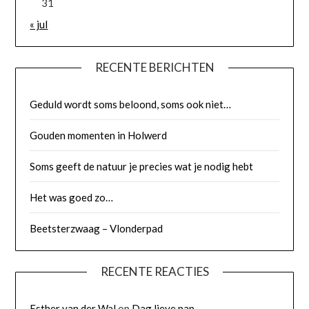
31
« jul
RECENTE BERICHTEN
Geduld wordt soms beloond, soms ook niet…
Gouden momenten in Holwerd
Soms geeft de natuur je precies wat je nodig hebt
Het was goed zo…
Beetsterzwaag – Vlonderpad
RECENTE REACTIES
Esther van der Wal
op
Dag lieve pap…