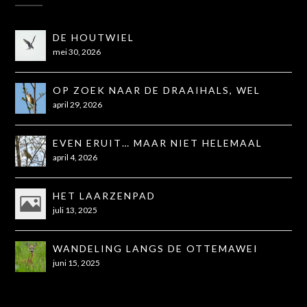
DE HOUTWIEL
mei 30, 2026
OP ZOEK NAAR DE DRAAIHALS, WEL
GEZIEN, NIET OP DE FOTO
april 29, 2026
EVEN ERUIT… MAAR NIET HELEMAAL
ZOALS GEHOOPT
april 4, 2026
HET LAARZENPAD
juli 13, 2025
WANDELING LANGS DE OTTEMAWEI
juni 15, 2025