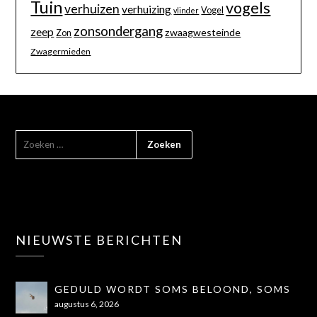
Tuin
vogels
verhuizen
verhuizing
Vogel
vlinder
zonsondergang
zeep
zwaagwesteinde
Zon
Zwagermieden
NIEUWSTE BERICHTEN
GEDULD WORDT SOMS BELOOND, SOMS
OOK NIET...
augustus 6, 2026