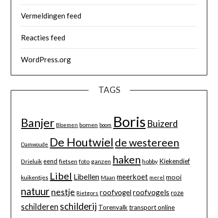
Vermeldingen feed
Reacties feed
WordPress.org
TAGS
Boris
Banjer
Buizerd
bomen
Bloemen
boom
De Houtwiel
de westereen
Damwoude
haken
eend
Kiekendief
Drieluik
fietsen
foto
ganzen
hobby
Libel
Libellen
meerkoet
mooi
kuikentjes
Maan
merel
natuur
nestje
roofvogels
roofvogel
roze
Rietgors
schilderij
schilderen
Torenvalk
transport online