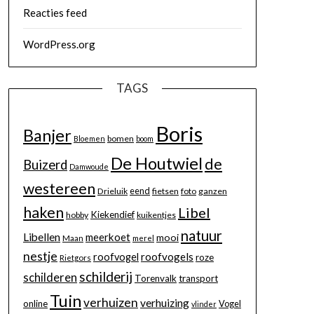
Reacties feed
WordPress.org
TAGS
Boris
Banjer
bomen
Bloemen
boom
De Houtwiel
de
Buizerd
Damwoude
westereen
eend
Drieluik
fietsen
foto
ganzen
haken
Libel
Kiekendief
hobby
kuikentjes
natuur
Libellen
meerkoet
mooi
Maan
merel
nestje
roofvogels
roofvogel
roze
Rietgors
schilderij
schilderen
Torenvalk
transport
Tuin
verhuizen
verhuizing
online
Vogel
vlinder