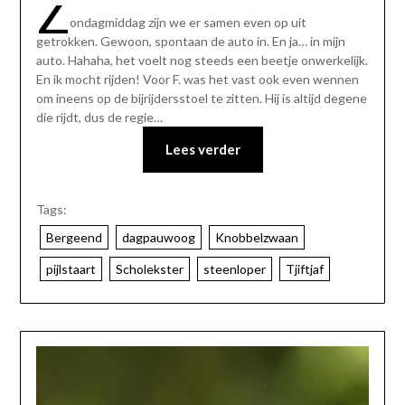
Z
ondagmiddag zijn we er samen even op uit
getrokken. Gewoon, spontaan de auto in. En ja… in míjn
auto. Hahaha, het voelt nog steeds een beetje onwerkelijk.
En ik mocht rijden! Voor F. was het vast ook even wennen
om ineens op de bijrijdersstoel te zitten. Hij is altijd degene
die rijdt, dus de regie…
Lees verder
Tags:
Bergeend
dagpauwoog
Knobbelzwaan
pijlstaart
Scholekster
steenloper
Tjiftjaf