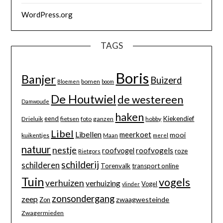
WordPress.org
TAGS
Boris
Banjer
Buizerd
bomen
Bloemen
boom
De Houtwiel
de westereen
Damwoude
haken
eend
Kiekendief
Drieluik
fietsen
foto
ganzen
hobby
Libel
Libellen
meerkoet
mooi
kuikentjes
Maan
merel
natuur
nestje
roofvogels
roofvogel
roze
Rietgors
schilderij
schilderen
Torenvalk
transport online
Tuin
vogels
verhuizen
verhuizing
Vogel
vlinder
zonsondergang
zeep
zwaagwesteinde
Zon
Zwagermieden