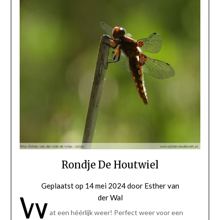
Rondje De Houtwiel
Geplaatst op
14 mei 2024
door
Esther van
W
der Wal
at een héérlijk weer! Perfect weer voor een