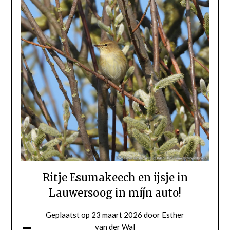
Ritje Esumakeech en ijsje in
Lauwersoog in míjn auto!
Geplaatst op
23 maart 2026
door
Esther
van der Wal