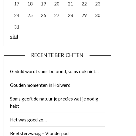
17
18
19
20
21
22
23
24
25
26
27
28
29
30
31
« jul
RECENTE BERICHTEN
Geduld wordt soms beloond, soms ook niet…
Gouden momenten in Holwerd
Soms geeft de natuur je precies wat je nodig
hebt
Het was goed zo…
Beetsterzwaag – Vlonderpad