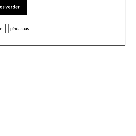
es verder
e;
pindakaas