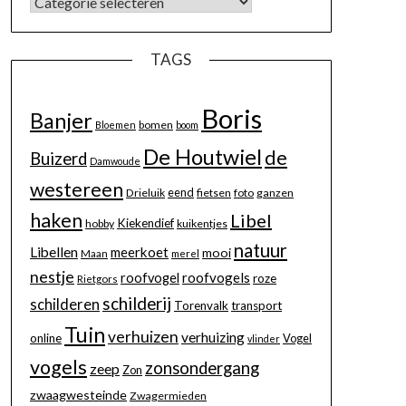
TAGS
Boris
Banjer
bomen
Bloemen
boom
De Houtwiel
de
Buizerd
Damwoude
westereen
eend
Drieluik
fietsen
foto
ganzen
haken
Libel
Kiekendief
hobby
kuikentjes
natuur
Libellen
meerkoet
mooi
Maan
merel
nestje
roofvogels
roofvogel
roze
Rietgors
schilderij
schilderen
Torenvalk
transport
Tuin
verhuizen
verhuizing
online
Vogel
vlinder
vogels
zonsondergang
zeep
Zon
zwaagwesteinde
Zwagermieden