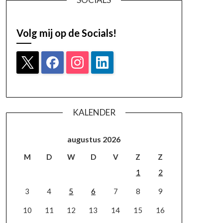
Volg mij op de Socials!
KALENDER
augustus 2026
M
D
W
D
V
Z
Z
1
2
3
4
5
6
7
8
9
10
11
12
13
14
15
16