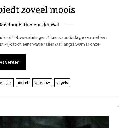
biedt zoveel moois
2026
door
Esther van der Wal
e auto of fotowandelingen. Maar vanmiddag even met een
 en kijk toch eens wat er allemaal langskwam in onze
es verder
eesjes
merel
spreeuw
vogels