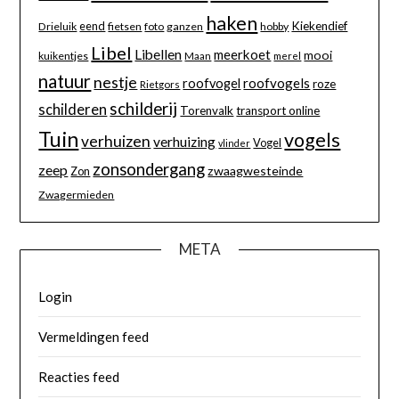
haken
eend
Kiekendief
Drieluik
fietsen
foto
ganzen
hobby
Libel
Libellen
meerkoet
mooi
kuikentjes
Maan
merel
natuur
nestje
roofvogels
roofvogel
roze
Rietgors
schilderij
schilderen
Torenvalk
transport online
Tuin
vogels
verhuizen
verhuizing
Vogel
vlinder
zonsondergang
zeep
zwaagwesteinde
Zon
Zwagermieden
META
Login
Vermeldingen feed
Reacties feed