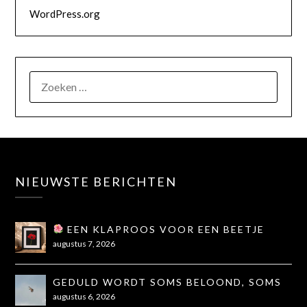
WordPress.org
NIEUWSTE BERICHTEN
EEN KLAPROOS VOOR EEN BEETJE
TROOST
augustus 7, 2026
GEDULD WORDT SOMS BELOOND, SOMS
OOK NIET...
augustus 6, 2026