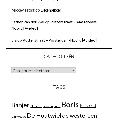
Mickey Frost
op
Lijkenpikkerij
Esther van der Wal
op
Putterstraat – Amsterdam-
Noord [+video]
Lia
op
Putterstraat – Amsterdam-Noord [+video]
CATEGORIEËN
TAGS
Boris
Banjer
Buizerd
bomen
Bloemen
boom
De Houtwiel
de westereen
Damwoude