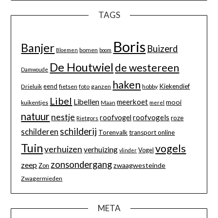
TAGS
Boris
Banjer
Buizerd
bomen
Bloemen
boom
De Houtwiel
de westereen
Damwoude
haken
eend
Kiekendief
Drieluik
fietsen
foto
ganzen
hobby
Libel
Libellen
meerkoet
mooi
kuikentjes
Maan
merel
natuur
nestje
roofvogels
roofvogel
roze
Rietgors
schilderij
schilderen
Torenvalk
transport online
Tuin
vogels
verhuizen
verhuizing
Vogel
vlinder
zonsondergang
zeep
zwaagwesteinde
Zon
Zwagermieden
META