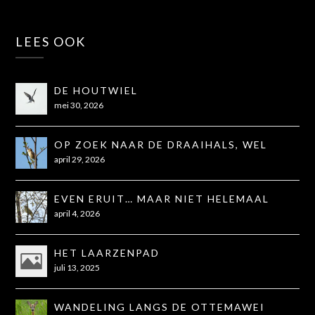
LEES OOK
DE HOUTWIEL
mei 30, 2026
OP ZOEK NAAR DE DRAAIHALS, WEL
GEZIEN, NIET OP DE FOTO
april 29, 2026
EVEN ERUIT… MAAR NIET HELEMAAL
ZOALS GEHOOPT
april 4, 2026
HET LAARZENPAD
juli 13, 2025
WANDELING LANGS DE OTTEMAWEI