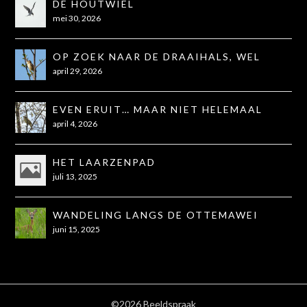
DE HOUTWIEL
mei 30, 2026
OP ZOEK NAAR DE DRAAIHALS, WEL
GEZIEN, NIET OP DE FOTO
april 29, 2026
EVEN ERUIT… MAAR NIET HELEMAAL
ZOALS GEHOOPT
april 4, 2026
HET LAARZENPAD
juli 13, 2025
WANDELING LANGS DE OTTEMAWEI
juni 15, 2025
©2026 Beeldspraak