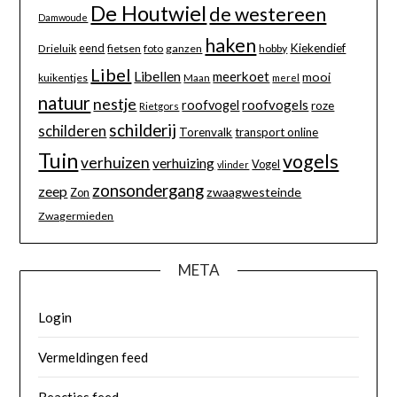
De Houtwiel
de westereen
Damwoude
haken
eend
Kiekendief
Drieluik
fietsen
foto
ganzen
hobby
Libel
Libellen
meerkoet
mooi
kuikentjes
Maan
merel
natuur
nestje
roofvogels
roofvogel
roze
Rietgors
schilderij
schilderen
Torenvalk
transport online
Tuin
vogels
verhuizen
verhuizing
Vogel
vlinder
zonsondergang
zeep
zwaagwesteinde
Zon
Zwagermieden
META
Login
Vermeldingen feed