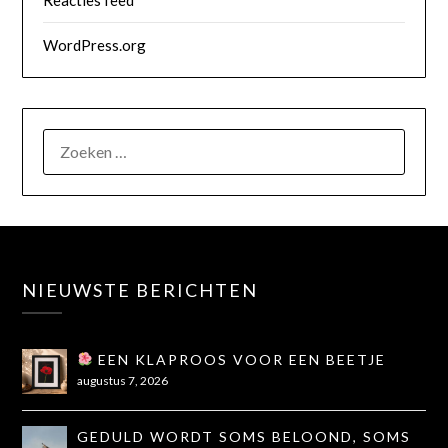
Reacties feed
WordPress.org
NIEUWSTE BERICHTEN
EEN KLAPROOS VOOR EEN BEETJE
TROOST
augustus 7, 2026
GEDULD WORDT SOMS BELOOND, SOMS