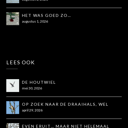
HET WAS GOED ZO…
augustus 1, 2026
LEES OOK
DE HOUTWIEL
mei 30, 2026
OP ZOEK NAAR DE DRAAIHALS, WEL
GEZIEN, NIET OP DE FOTO
april 29, 2026
EVEN ERUIT… MAAR NIET HELEMAAL