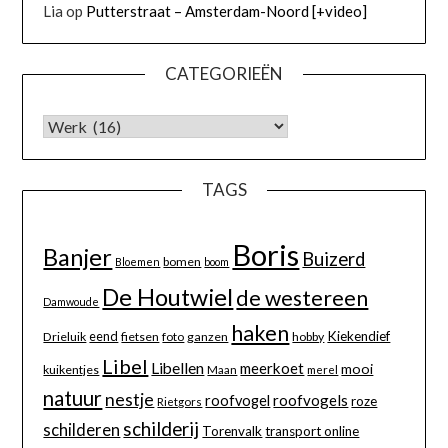
Lia
op
Putterstraat – Amsterdam-Noord [+video]
CATEGORIEËN
TAGS
Boris
Banjer
Buizerd
bomen
Bloemen
boom
De Houtwiel
de westereen
Damwoude
haken
eend
Kiekendief
Drieluik
fietsen
foto
ganzen
hobby
Libel
Libellen
meerkoet
mooi
kuikentjes
Maan
merel
natuur
nestje
roofvogels
roofvogel
roze
Rietgors
schilderij
schilderen
Torenvalk
transport online