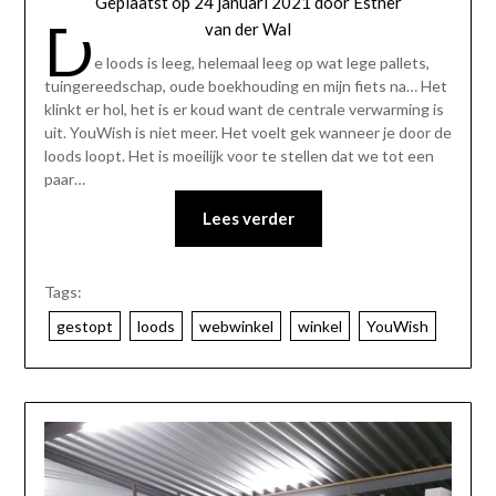
Geplaatst op
24 januari 2021
door
Esther
D
van der Wal
e loods is leeg, helemaal leeg op wat lege pallets,
tuingereedschap, oude boekhouding en mijn fiets na… Het
klinkt er hol, het is er koud want de centrale verwarming is
uit. YouWish is niet meer. Het voelt gek wanneer je door de
loods loopt. Het is moeilijk voor te stellen dat we tot een
paar…
Lees verder
Tags:
gestopt
loods
webwinkel
winkel
YouWish