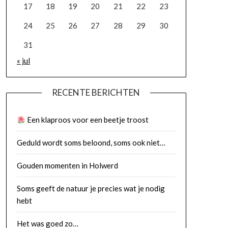
17
18
19
20
21
22
23
24
25
26
27
28
29
30
31
« jul
RECENTE BERICHTEN
Een klaproos voor een beetje troost
Geduld wordt soms beloond, soms ook niet…
Gouden momenten in Holwerd
Soms geeft de natuur je precies wat je nodig
hebt
Het was goed zo…