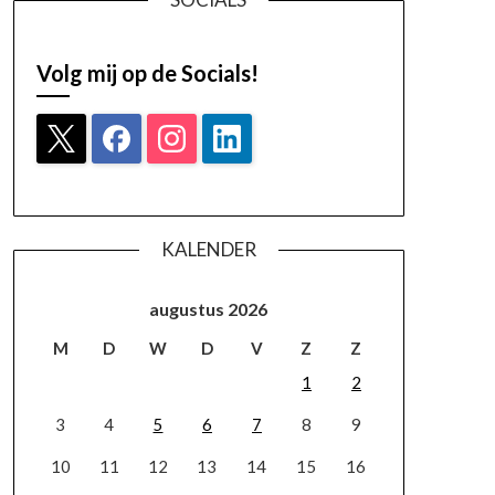
Volg mij op de Socials!
KALENDER
augustus 2026
M
D
W
D
V
Z
Z
1
2
3
4
5
6
7
8
9
10
11
12
13
14
15
16