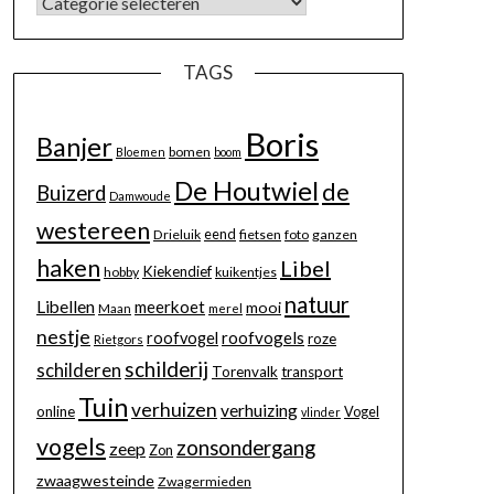
TAGS
Boris
Banjer
bomen
Bloemen
boom
De Houtwiel
de
Buizerd
Damwoude
westereen
eend
Drieluik
fietsen
foto
ganzen
haken
Libel
Kiekendief
hobby
kuikentjes
natuur
Libellen
meerkoet
mooi
Maan
merel
nestje
roofvogels
roofvogel
roze
Rietgors
schilderij
schilderen
Torenvalk
transport
Tuin
verhuizen
verhuizing
online
Vogel
vlinder
vogels
zonsondergang
zeep
Zon
zwaagwesteinde
Zwagermieden