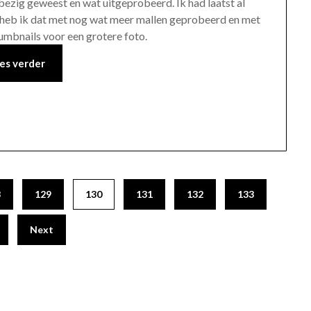
ezig geweest en wat uitgeprobeerd. Ik had laatst al
g heb ik dat met nog wat meer mallen geprobeerd en met
 thumbnails voor een grotere foto.
es verder
8
129
130
131
132
133
Next