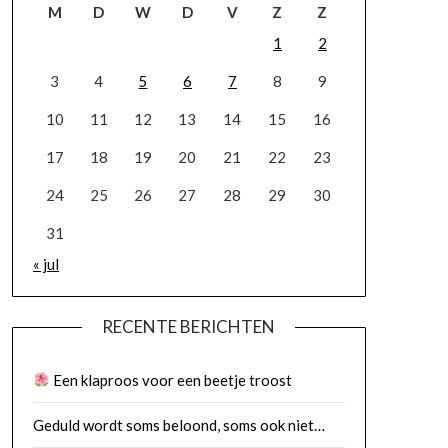
M
D
W
D
V
Z
Z
1
2
3
4
5
6
7
8
9
10
11
12
13
14
15
16
17
18
19
20
21
22
23
24
25
26
27
28
29
30
31
« jul
RECENTE BERICHTEN
Een klaproos voor een beetje troost
Geduld wordt soms beloond, soms ook niet…