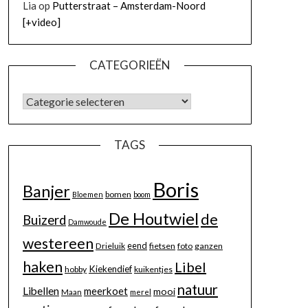
Lia
op
Putterstraat – Amsterdam-Noord
[+video]
CATEGORIEËN
TAGS
Boris
Banjer
bomen
Bloemen
boom
De Houtwiel
de
Buizerd
Damwoude
westereen
eend
Drieluik
fietsen
foto
ganzen
haken
Libel
Kiekendief
hobby
kuikentjes
natuur
Libellen
meerkoet
mooi
Maan
merel