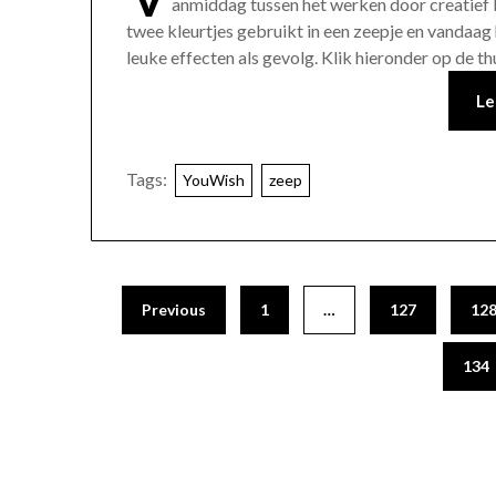
anmiddag tussen het werken door creatief b
twee kleurtjes gebruikt in een zeepje en vandaa
leuke effecten als gevolg. Klik hieronder op de
Le
Tags:
YouWish
zeep
Previous
1
…
127
12
134