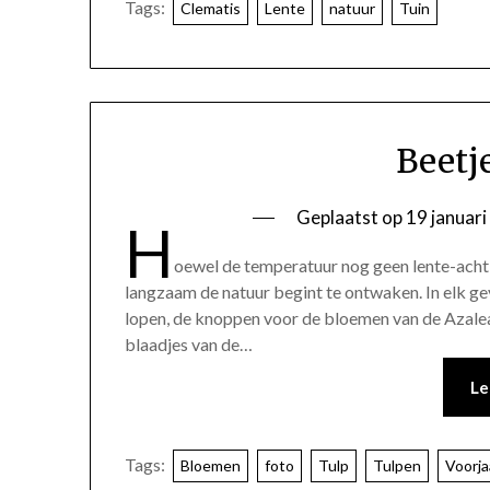
Tags:
Clematis
Lente
natuur
Tuin
Beetj
Geplaatst op
19 januar
H
oewel de temperatuur nog geen lente-achti
langzaam de natuur begint te ontwaken. In elk geva
lopen, de knoppen voor de bloemen van de Azale
blaadjes van de…
Le
Tags:
Bloemen
foto
Tulp
Tulpen
Voorja