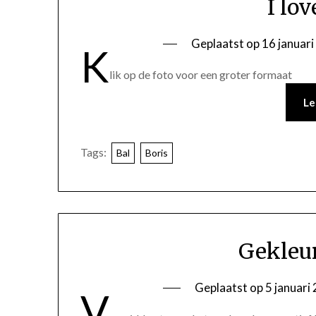
I lo
Geplaatst op
16 januar
K
lik op de foto voor een groter formaat
Le
Tags:
Bal
Boris
Gekleur
Geplaatst op
5 januari
V