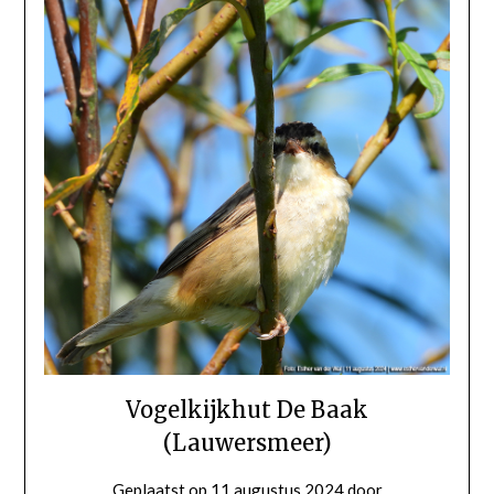
Vogelkijkhut De Baak
(Lauwersmeer)
Geplaatst op
11 augustus 2024
door