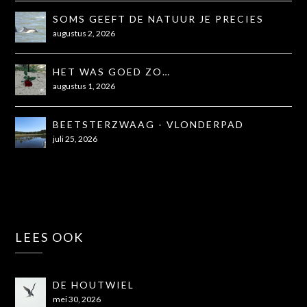
SOMS GEEFT DE NATUUR JE PRECIES
WAT JE NODIG HEBT
augustus 2, 2026
HET WAS GOED ZO…
augustus 1, 2026
BEETSTERZWAAG - VLONDERPAD
juli 25, 2026
LEES OOK
DE HOUTWIEL
mei 30, 2026