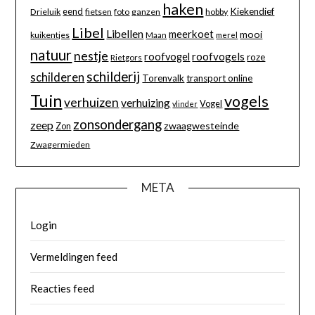
haken
eend
Kiekendief
Drieluik
fietsen
foto
ganzen
hobby
Libel
Libellen
meerkoet
mooi
kuikentjes
Maan
merel
natuur
nestje
roofvogels
roofvogel
roze
Rietgors
schilderij
schilderen
Torenvalk
transport online
Tuin
vogels
verhuizen
verhuizing
Vogel
vlinder
zonsondergang
zeep
zwaagwesteinde
Zon
Zwagermieden
META
Login
Vermeldingen feed
Reacties feed