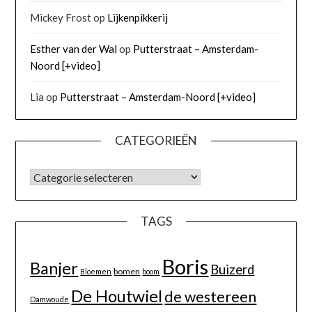
Mickey Frost
op
Lijkenpikkerij
Esther van der Wal
op
Putterstraat – Amsterdam-
Noord [+video]
Lia
op
Putterstraat – Amsterdam-Noord [+video]
CATEGORIEËN
TAGS
Boris
Banjer
Buizerd
bomen
Bloemen
boom
De Houtwiel
de westereen
Damwoude