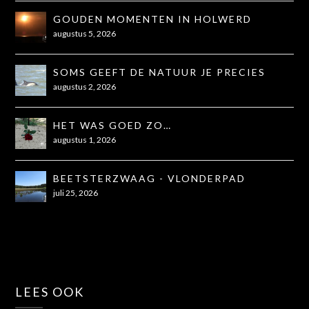
GOUDEN MOMENTEN IN HOLWERD
augustus 5, 2026
SOMS GEEFT DE NATUUR JE PRECIES
WAT JE NODIG HEBT
augustus 2, 2026
HET WAS GOED ZO…
augustus 1, 2026
BEETSTERZWAAG - VLONDERPAD
juli 25, 2026
LEES OOK