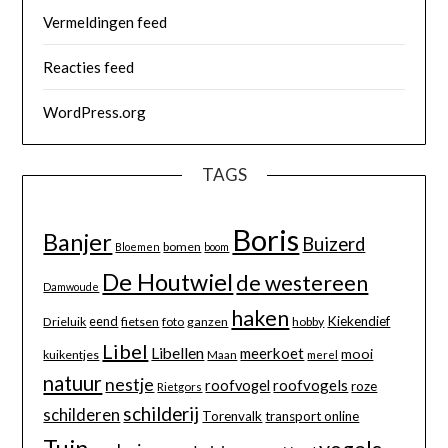
Vermeldingen feed
Reacties feed
WordPress.org
TAGS
Boris
Banjer
Buizerd
bomen
Bloemen
boom
De Houtwiel
de westereen
Damwoude
haken
eend
Kiekendief
Drieluik
fietsen
foto
ganzen
hobby
Libel
Libellen
meerkoet
mooi
kuikentjes
Maan
merel
natuur
nestje
roofvogels
roofvogel
roze
Rietgors
schilderij
schilderen
Torenvalk
transport online
Tuin