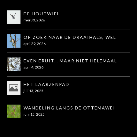
DE HOUTWIEL
mei 30, 2026
OP ZOEK NAAR DE DRAAIHALS, WEL
GEZIEN, NIET OP DE FOTO
april 29, 2026
EVEN ERUIT… MAAR NIET HELEMAAL
ZOALS GEHOOPT
april 4, 2026
HET LAARZENPAD
juli 13, 2025
WANDELING LANGS DE OTTEMAWEI
juni 15, 2025