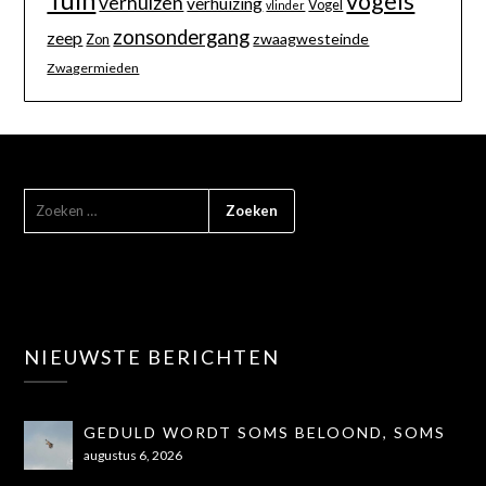
vogels
verhuizen
verhuizing
Vogel
vlinder
zonsondergang
zeep
zwaagwesteinde
Zon
Zwagermieden
NIEUWSTE BERICHTEN
GEDULD WORDT SOMS BELOOND, SOMS
OOK NIET...
augustus 6, 2026