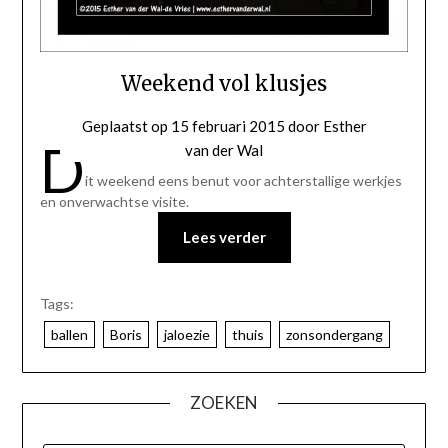
Weekend vol klusjes
Geplaatst op
15 februari 2015
door
Esther
D
van der Wal
it weekend eens benut voor achterstallige werkjes
en onverwachtse visite.
Lees verder
Tags:
ballen
Boris
jaloezie
thuis
zonsondergang
ZOEKEN