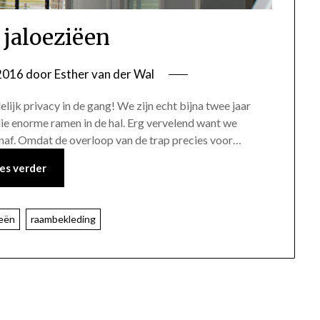
 jaloeziëen
2016
door
Esther van der Wal
elijk privacy in de gang! We zijn echt bijna twee jaar
e enorme ramen in de hal. Erg vervelend want we
tenaf. Omdat de overloop van de trap precies voor…
es verder
ieën
raambekleding