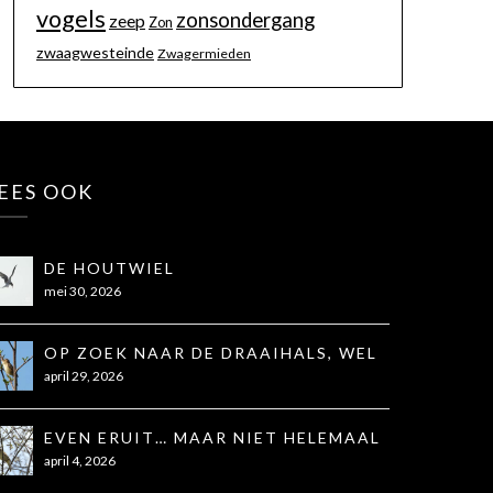
vogels
zonsondergang
zeep
Zon
zwaagwesteinde
Zwagermieden
EES OOK
DE HOUTWIEL
mei 30, 2026
OP ZOEK NAAR DE DRAAIHALS, WEL
GEZIEN, NIET OP DE FOTO
april 29, 2026
EVEN ERUIT… MAAR NIET HELEMAAL
ZOALS GEHOOPT
april 4, 2026