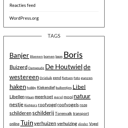
Reacties feed
WordPress.org
TAGS
Boris
Banjer
bomen
Bloemen
boom
De Houtwiel
de
Buizerd
Damwoude
westereen
eend
Drieluik
fietsen
foto
ganzen
haken
Libel
Kiekendief
hobby
kuikentjes
natuur
Libellen
meerkoet
mooi
Maan
merel
nestje
roofvogels
roofvogel
roze
Rietgors
schilderij
schilderen
Torenvalk
transport
Tuin
verhuizen
verhuizing
online
Vogel
vlinder