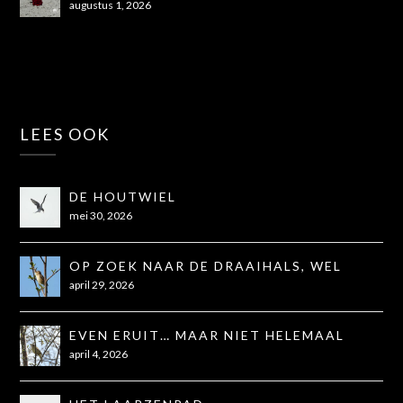
augustus 1, 2026
LEES OOK
DE HOUTWIEL
mei 30, 2026
OP ZOEK NAAR DE DRAAIHALS, WEL
GEZIEN, NIET OP DE FOTO
april 29, 2026
EVEN ERUIT… MAAR NIET HELEMAAL
ZOALS GEHOOPT
april 4, 2026