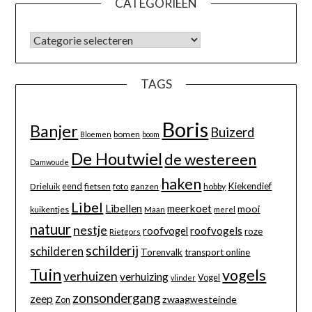
CATEGORIEËN
TAGS
Boris
Banjer
Buizerd
bomen
Bloemen
boom
De Houtwiel
de westereen
Damwoude
haken
eend
Kiekendief
Drieluik
fietsen
foto
ganzen
hobby
Libel
Libellen
meerkoet
mooi
kuikentjes
Maan
merel
natuur
nestje
roofvogels
roofvogel
roze
Rietgors
schilderij
schilderen
Torenvalk
transport online
Tuin
vogels
verhuizen
verhuizing
Vogel
vlinder
zonsondergang
zeep
zwaagwesteinde
Zon